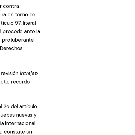
r contra
gira en torno de
culo 97, literal
al procede ante la
o protuberante
e Derechos
 revisión
intrajep
ecto, recordó
l 3o del artículo
ruebas nuevas y
ia internacional
s, constate un