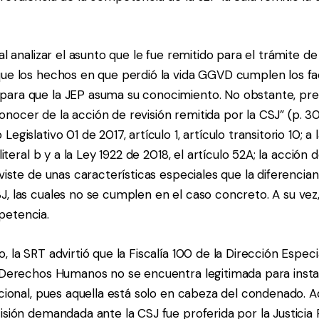
al analizar el asunto que le fue remitido para el trámite de 
que los hechos en que perdió la vida GGVD cumplen los f
ara que la JEP asuma su conocimiento. No obstante, pre
ocer de la acción de revisión remitida por la CSJ” (p. 30
egislativo 01 de 2017, artículo 1, artículo transitorio 10; a
 literal b y a la Ley 1922 de 2018, el artículo 52A; la acción 
eviste de unas características especiales que la diferencia
, las cuales no se cumplen en el caso concreto. A su vez,
petencia.
, la SRT advirtió que la Fiscalía 100 de la Dirección Especi
s Derechos Humanos no se encuentra legitimada para inst
icional, pues aquella está solo en cabeza del condenado. 
isión demandada ante la CSJ fue proferida por la Justicia P