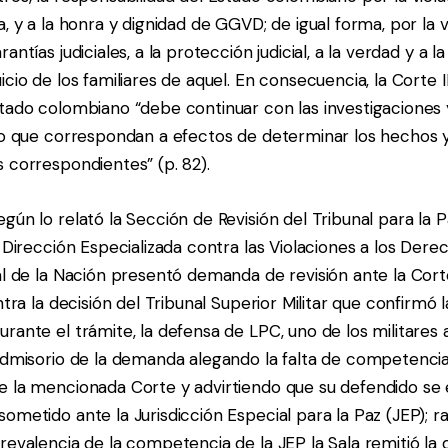
a, y a la honra y dignidad de GGVD; de igual forma, por la v
antías judiciales, a la protección judicial, a la verdad y a l
icio de los familiares de aquel. En consecuencia, la Corte 
stado colombiano “debe continuar con las investigaciones
rso que correspondan a efectos de determinar los hechos y
 correspondientes” (p. 82).
gún lo relató la Sección de Revisión del Tribunal para la Pa
a Dirección Especializada contra las Violaciones a los De
ral de la Nación presentó demanda de revisión ante la Co
ontra la decisión del Tribunal Superior Militar que confirmó 
rante el trámite, la defensa de LPC, uno de los militares 
 admisorio de la demanda alegando la falta de competencia
e la mencionada Corte y advirtiendo que su defendido se
ometido ante la Jurisdicción Especial para la Paz (JEP); ra
revalencia de la competencia de la JEP la Sala remitió la