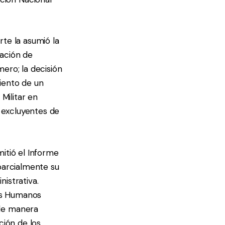
te la asumió la
sación de
ero; la decisión
iento de un
Militar en
s excluyentes de
itió el Informe
parcialmente su
istrativa.
os Humanos
 de manera
ción de los