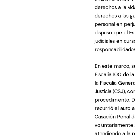
derechos a la vid
derechos a las gar
personal en perju
dispuso que el E
judiciales en cu
responsabilidades
En este marco, se
Fiscalía 100 de l
la Fiscalía Gene
Justicia (CSJ), c
procedimiento. Du
recurrió el auto
Casación Penal d
voluntariamente s
atendiendo a la p