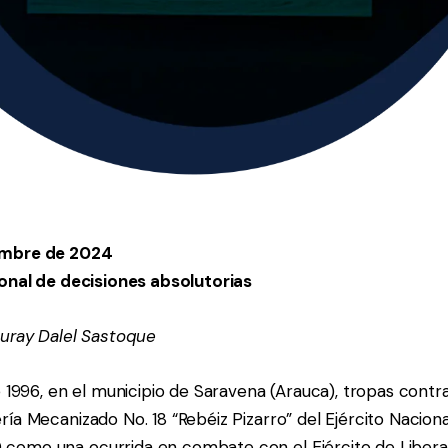
embre de 2024
ional de decisiones absolutorias
Suray Dalel Sastoque
e 1996, en el municipio de Saravena (Arauca), tropas contra
ía Mecanizado No. 18 “Rebéiz Pizarro” del Ejército Naciona
omo una ocurrida en combate con el Ejército de Libera