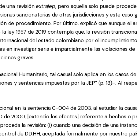
 de una revisión
extrajep
, pero aquella solo puede procede
siones sancionatorias de otras jurisdicciones y este caso 
ón de procedimiento. Por último, explicó que aunque el artí
 la ley 1957 de 2019 contempla que, la revisión transicion
internacional del estado colombiano por el incumplimient
es en investigar seria e imparcialmente las violaciones d
cciones graves
acional Humanitario, tal casual solo aplica en los casos de
iones y sentencias impuestas por la JEP” (p. 13)–. Al resp
cional en la sentencia C-004 de 2003, al estudiar la causa
0 de 2000, [extendió los efectos] referente a hechos o p
roceda la revisión: (i) cuando una decisión de una instanc
 control de DD.HH, aceptada formalmente por nuestro paí