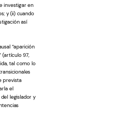
 investigar en
; y (ii) cuando
tigación así
usal “aparición
(artículo 97,
rida, tal como lo
transicionales
e prevista
rla el
del legislador y
entencias