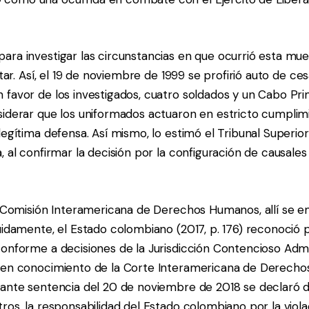
ra investigar las circunstancias en que ocurrió esta muer
itar. Así, el 19 de noviembre de 1999 se profirió auto de ce
favor de los investigados, cuatro soldados y un Cabo Prim
siderar que los uniformados actuaron en estricto cumplim
legítima defensa. Así mismo, lo estimó el Tribunal Superior 
, al confirmar la decisión por la configuración de causale
a Comisión Interamericana de Derechos Humanos, allí se em
uidamente, el Estado colombiano (2017, p. 176) reconoció 
onforme a decisiones de la Jurisdicción Contencioso Admin
o en conocimiento de la Corte Interamericana de Derech
iante sentencia del 20 de noviembre de 2018 se declaró
ros, la responsabilidad del Estado colombiano por la viola