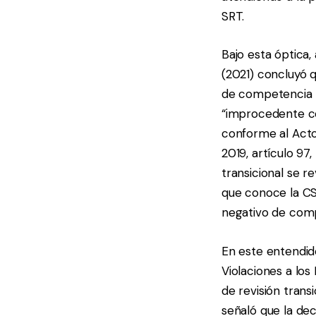
SRT.
Bajo esta óptica, 
(2021) concluyó 
de competencia p
“improcedente con
conforme al Acto L
2019, artículo 97,
transicional se r
que conoce la CSJ
negativo de com
En este entendido
Violaciones a lo
de revisión trans
señaló que la dec