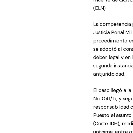
(ELN).
La competencia pa
Justicia Penal Mil
procedimiento en 
se adoptó al con
deber legal y en 
segunda instancia
antijuridicidad.
El caso llegó a l
No. 041/15; y seg
responsabilidad c
Puesto el asunt
(Corte IDH); med
unánime, entre ot