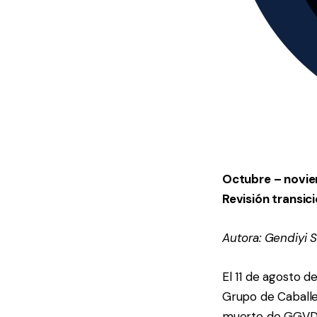
Octubre – novi
Revisión transic
Autora: Gendiyi 
El 11 de agosto d
Grupo de Caballer
muerte de GGVD c