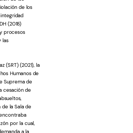
iolación de los
a integridad
IDH (2018)
 y procesos
 las
z (SRT) (2021), la
rechos Humanos de
rte Suprema de
la cesación de
absueltos,
 de la Sala de
 encontraba
zón por la cual,
 demanda a la