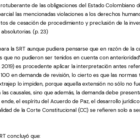
rotuberante de las obligaciones del Estado Colombiano de
arcial las mencionadas violaciones a los derechos humanos
utos de cesación de procedimiento y preclusión de la inves
bsolutorias. (p. 23)
ara la SRT aunque pudiera pensarse que en razón de la ca
 que no pudieron ser tenidos en cuenta con anterioridad” 
57, 2019) es procedente aplicar la interpretación antes refe
lía 100 en demanda de revisión, lo cierto es que las normas 
extrajep lo impiden, porque aquella extensión no sólo no fu
 las causales, sino que además, la demanda debe presenta
nde, el espíritu del Acuerdo de Paz, el desarrollo jurídico 
alidad de la Corte Constitucional (CC) se refieren solo a s
 SRT concluyó que: