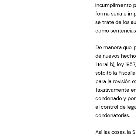
incumplimiento p
forma seria e imp
se trate de los a
como sentencias a
De manera que, p
de nuevos hechos
literal b), ley 19
solicitó la Fisca
para la revisión 
taxativamente en
condenado y por e
el control de leg
condenatorias.
Así las cosas, la